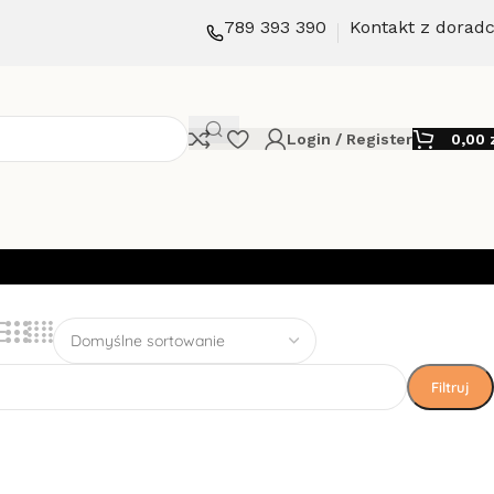
789 393 390
Kontakt z dorad
Login / Register
0,00
Filtruj