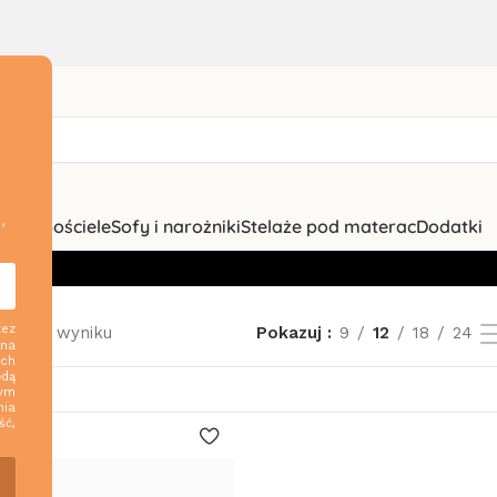
d
,
zki i pościele
Sofy i narożniki
Stelaże pod materac
Dodatki
zez
ednego wyniku
Pokazuj
9
12
18
24
 na
ych
ędą
nym
nia
ść,