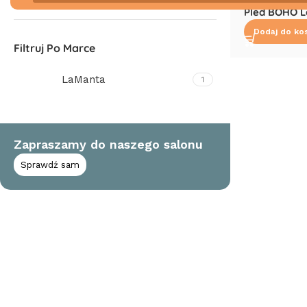
Pled BOHO 
Dodaj do ko
Filtruj Po Marce
LaManta
1
Zapraszamy do naszego salonu
Sprawdź sam
Read More