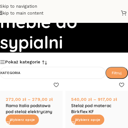
Skip to navigation
Skip to main content
meble do
sypialni
Pokaż kategorie
Filtruj
KATEGORIA
272,00
zł
–
279,00
zł
540,00
zł
–
917,00
zł
Rama Italia podstawa
Stelaż pod materac
pod stelaż elektryczny
Birkflex KF
Wybierz opcje
Wybierz opcje