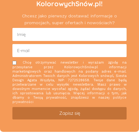
KolorowychSnów.pl!
Chcesz jako pierwszy dostawać informacje o
promocjach, super ofertach i nowościach?
Chcę otrzymywać newsletter i wyrażam zgodę na
przesyłanie przez KolorowychSnów.pl informacji
marketingowych oraz handlowych na podany adres e-mail.
Administratorem Twoich danych jest Kolorowych snów.pl, Siesta
Design Agata Wojdyła, NIP: 7272528658. Twoje dane będą
przetwarzane w celu wysyłki newslettera. Masz prawo w
dowolnym momencie wycofać zgodę, żądać dostępu do danych,
ich sprostowania lub usunięcia. Więcej informacji o tym, jak
dbamy o Twoją prywatność, znajdziesz w naszej
polityce
prywatności
Zapisz się