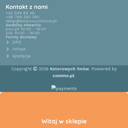
Kontakt z nami
+42 649 86 46
+48 789 393 390
sklep@kolorowychsnow.pl
Godziny otwarcia
pon-pt 10:00 - 19:00
sob 10:00 - 18:00
Formy dostawy
DPD
InPost
Spedycja
Copyright
2026
Kolorowych Snów
. Powered by
commo.pl
.
Witaj w sklepie