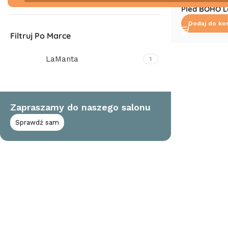
Pled BOHO 
Dodaj do ko
Filtruj Po Marce
LaManta
1
Zapraszamy do naszego salonu
Sprawdź sam
Read More