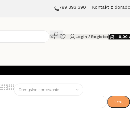
789 393 390
Kontakt z dorad
Login / Register
0,00
Filtruj