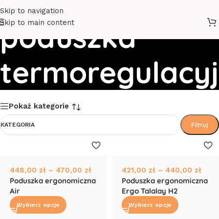
Skip to navigation
Skip to main content
poduszka
termoregulacy
Pokaż kategorie
Filtruj
KATEGORIA
448,00
zł
–
470,00
zł
421,00
zł
–
440,00
zł
Poduszka ergonomiczna
Poduszka ergonomiczna
Air
Ergo Talalay H2
Wybierz opcje
Wybierz opcje