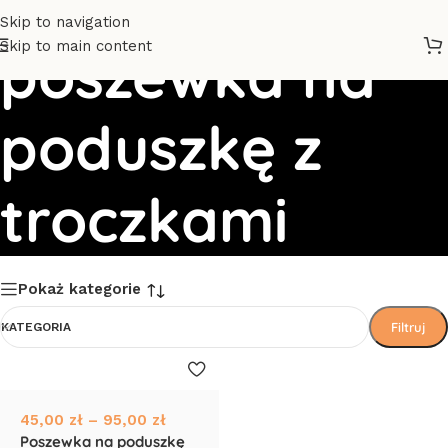
Skip to navigation
Skip to main content
poszewka na
poduszkę z
troczkami
Pokaż kategorie
Filtruj
KATEGORIA
45,00
zł
–
95,00
zł
Poszewka na poduszkę