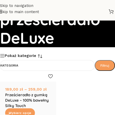
Skip to navigation
Skip to main content
prześcieradło
DeLuxe
Pokaż kategorie
Filtruj
KATEGORIA
189,00
zł
–
259,00
zł
Prześcieradło z gumką
DeLuxe – 100% bawełny
Silky Touch
Wybierz opcje