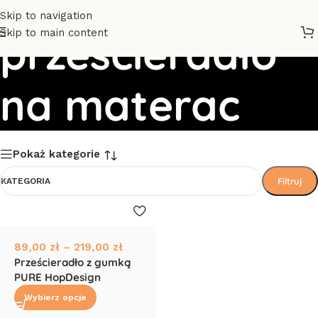
Skip to navigation
Skip to main content
prześcieradło
na materac
Pokaż kategorie
Filtruj
KATEGORIA
89,00
zł
–
219,00
zł
Prześcieradło z gumką
PURE HopDesign
Wybierz opcje