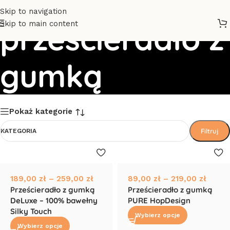
Skip to navigation
Skip to main content
prześcieradło z
gumką
Pokaż kategorie
Filtruj
KATEGORIA
189,00
zł
–
259,00
zł
89,00
zł
–
219,00
zł
Prześcieradło z gumką
Prześcieradło z gumką
DeLuxe – 100% bawełny
PURE HopDesign
Silky Touch
Wybierz opcje
Wybierz opcje