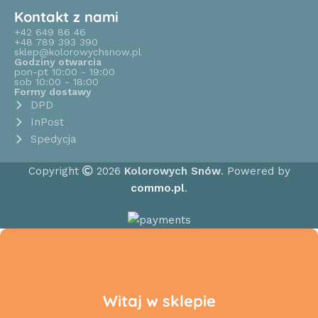
Kontakt z nami
+42 649 86 46
+48 789 393 390
sklep@kolorowychsnow.pl
Godziny otwarcia
pon-pt 10:00 - 19:00
sob 10:00 - 18:00
Formy dostawy
DPD
InPost
Spedycja
Copyright
2026
Kolorowych Snów
. Powered by
commo.pl
.
Witaj w sklepie