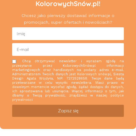
KolorowychSnów.pl!
Chcesz jako pierwszy dostawać informacje o
promocjach, super ofertach i nowościach?
Chcę otrzymywać newsletter i wyrażam zgodę na
przesyłanie przez KolorowychSnów.pl informacji
marketingowych oraz handlowych na podany adres e-mail.
Administratorem Twoich danych jest Kolorowych snów.pl, Siesta
Design Agata Wojdyła, NIP: 7272528658. Twoje dane będą
przetwarzane w celu wysyłki newslettera. Masz prawo w
dowolnym momencie wycofać zgodę, żądać dostępu do danych,
ich sprostowania lub usunięcia. Więcej informacji o tym, jak
dbamy o Twoją prywatność, znajdziesz w naszej
polityce
prywatności
Zapisz się