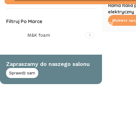
Rama Italia 
elektryczny
Filtruj Po Marce
Wybierz opc
M&K foam
1
Zapraszamy do naszego salonu
Sprawdź sam
Read More