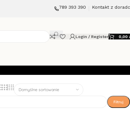
789 393 390
Kontakt z dorad
Login / Register
0,00
Filtruj