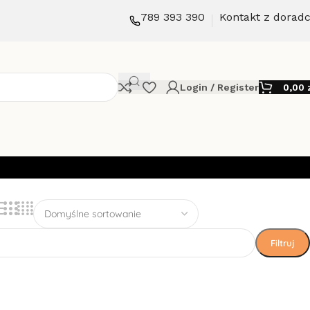
789 393 390
Kontakt z dorad
Login / Register
0,00
Filtruj