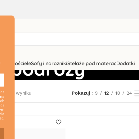
w podróży
,
zki i pościele
Sofy i narożniki
Stelaże pod materac
Dodatki
zez
ednego wyniku
Pokazuj
9
12
18
24
 na
ych
ędą
nym
nia
ść,