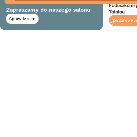
Poduszka er
Zapraszamy do naszego salonu
Talalay
Sprawdź sam
Dodaj do ko
Read More