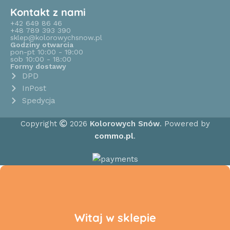
Kontakt z nami
+42 649 86 46
+48 789 393 390
sklep@kolorowychsnow.pl
Godziny otwarcia
pon-pt 10:00 - 19:00
sob 10:00 - 18:00
Formy dostawy
DPD
InPost
Spedycja
Copyright
2026
Kolorowych Snów
. Powered by
commo.pl
.
Witaj w sklepie