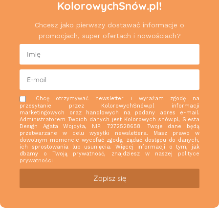
KolorowychSnów.pl!
Chcesz jako pierwszy dostawać informacje o
promocjach, super ofertach i nowościach?
Chcę otrzymywać newsletter i wyrażam zgodę na
przesyłanie przez KolorowychSnów.pl informacji
marketingowych oraz handlowych na podany adres e-mail.
Administratorem Twoich danych jest Kolorowych snów.pl, Siesta
Design Agata Wojdyła, NIP: 7272528658. Twoje dane będą
przetwarzane w celu wysyłki newslettera. Masz prawo w
dowolnym momencie wycofać zgodę, żądać dostępu do danych,
ich sprostowania lub usunięcia. Więcej informacji o tym, jak
dbamy o Twoją prywatność, znajdziesz w naszej
polityce
prywatności
Zapisz się