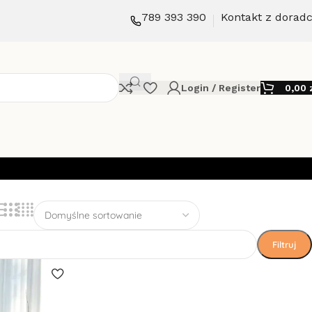
789 393 390
Kontakt z dorad
Login / Register
0,00
Filtruj