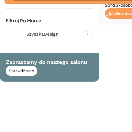
Sofa 2-oso
Wybierz opc
Filtruj Po Marce
SzyszkaDesign
2
Zapraszamy do naszego salonu
Sprawdź sam
Read More