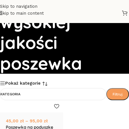
Skip to navigation
Skip to main content
wysokiej
jakości
poszewka
Pokaż kategorie
Filtruj
KATEGORIA
45,00
zł
–
95,00
zł
Poszewka na poduszkę