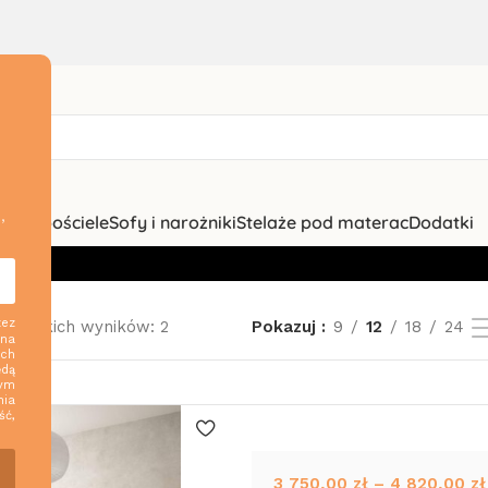
,
zki i pościele
Sofy i narożniki
Stelaże pod materac
Dodatki
zez
szystkich wyników: 2
Pokazuj
9
12
18
24
 na
ych
ędą
nym
nia
ść,
3 750,00
zł
–
4 820,00
zł