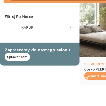
Filtruj Po Marce
KARUP
2
Zapraszamy do naszego salonu
Sprawdź sam
3 550,00
zł
Łóżko PEEK
Wybierz opc
Read More