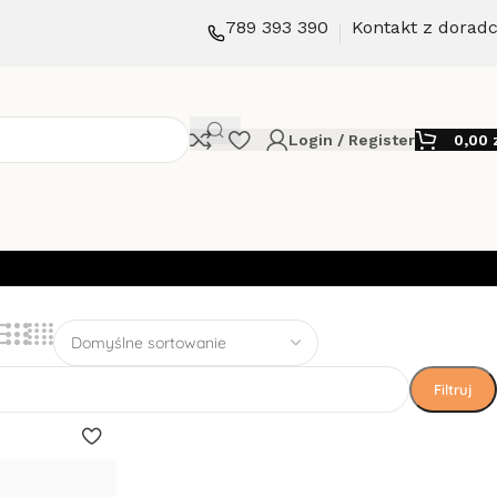
789 393 390
Kontakt z dorad
Login / Register
0,00
Filtruj