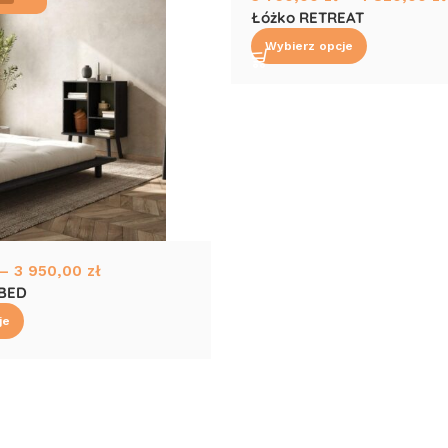
Łóżko RETREAT
Wybierz opcje
–
3 950,00
zł
 BED
je