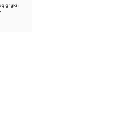
ą gryki i
e