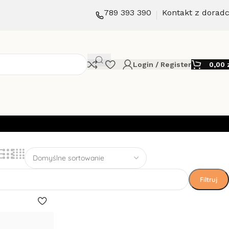
789 393 390
Kontakt z dorad
Login / Register
0,00
Filtruj