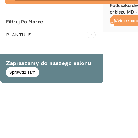
Poduszka dwu
orkiszu MD –
Filtruj Po Marce
Wybierz opc
PLANTULE
2
Zapraszamy do naszego salonu
Sprawdź sam
Read More