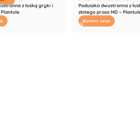
stronna z łuską gryki i
Poduszka dwustronna z łusk
 Plantule
złotego prosa MD – Plantul
je
Wybierz opcje