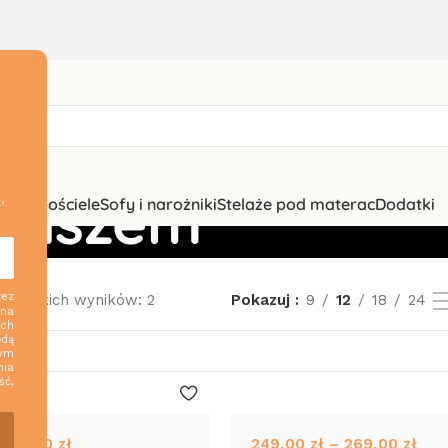
rkiszem
,
zki i pościele
Sofy i narożniki
Stelaże pod materac
Dodatki
zez
szystkich wyników: 2
Pokazuj
9
12
18
24
 na
ych
ędą
nym
nia
ść,
259,00
zł
249,00
zł
–
269,00
zł