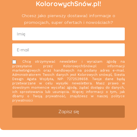
KolorowychSnów.pl!
Chcesz jako pierwszy dostawać informacje o
promocjach, super ofertach i nowościach?
Chcę otrzymywać newsletter i wyrażam zgodę na
przesyłanie przez KolorowychSnów.pl informacji
marketingowych oraz handlowych na podany adres e-mail.
Administratorem Twoich danych jest Kolorowych snów.pl, Siesta
Design Agata Wojdyła, NIP: 7272528658. Twoje dane będą
przetwarzane w celu wysyłki newslettera. Masz prawo w
dowolnym momencie wycofać zgodę, żądać dostępu do danych,
ich sprostowania lub usunięcia. Więcej informacji o tym, jak
dbamy o Twoją prywatność, znajdziesz w naszej
polityce
prywatności
Zapisz się