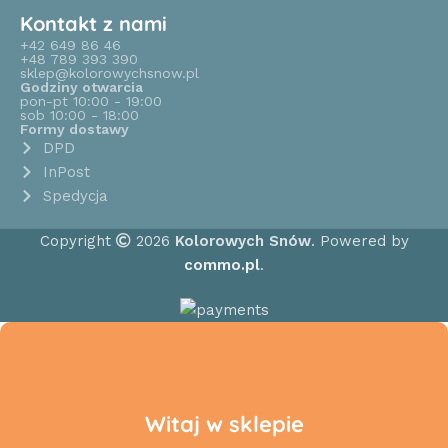
Kontakt z nami
+42 649 86 46
+48 789 393 390
sklep@kolorowychsnow.pl
Godziny otwarcia
pon-pt 10:00 - 19:00
sob 10:00 - 18:00
Formy dostawy
DPD
InPost
Spedycja
Copyright
2026
Kolorowych Snów
. Powered by
commo.pl
.
Witaj w sklepie