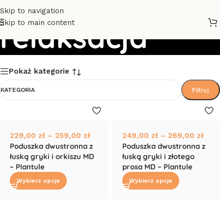
Skip to navigation
Skip to main content
relaksacja
Pokaż kategorie
Filtruj
KATEGORIA
229,00
zł
–
259,00
zł
249,00
zł
–
269,00
zł
Poduszka dwustronna z
Poduszka dwustronna z
łuską gryki i orkiszu MD
łuską gryki i złotego
– Plantule
prosa MD – Plantule
Wybierz opcje
Wybierz opcje
Read More